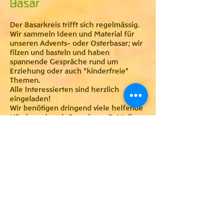
Basar
Der Basarkreis trifft sich regelmässig.
Wir sammeln Ideen und Material für
unseren Advents- oder Osterbasar; wir
filzen und basteln und haben
spannende Gespräche rund um
Erziehung oder auch "kinderfreie"
Themen.
Alle Interessierten sind herzlich
eingeladen!
Wir benötigen dringend viele helfende
Hände und auch Spenden, z.B. Woll-
und Stoffreste, auch
Frotteehandtücher, Kissen,
Dekomaterial.
Bitte auf Aushang im Kindergarten
achten!