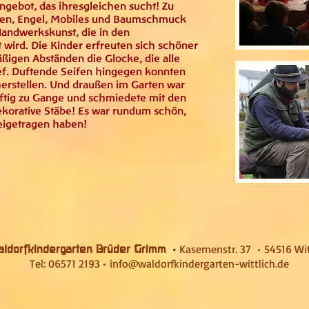
gebot, das ihresgleichen sucht! Zu
lfen, Engel, Mobiles und Baumschmuck
 Handwerkskunst, die in den
 wird. Die Kinder erfreuten sich schöner
äßigen Abständen die Glocke, die alle
f. Duftende Seifen hingegen konnten
erstellen. Und draußen im Garten war
tig zu Gange und schmiedete mit den
korative Stäbe! Es war rundum schön,
beigetragen haben!
•
Kasernenstr. 37 •
54516 Wit
ldorfkindergarten Brüder Grimm
Tel: 06571 2193 •
info@waldorfkindergarten-wittlich.de